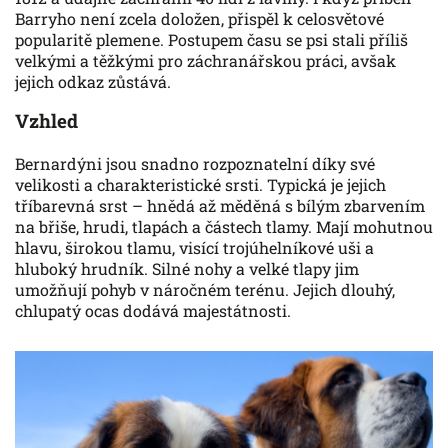
Barryho není zcela doložen, přispěl k celosvětové
popularitě plemene. Postupem času se psi stali příliš
velkými a těžkými pro záchranářskou práci, avšak
jejich odkaz zůstává.
Vzhled
Bernardýni jsou snadno rozpoznatelní díky své
velikosti a charakteristické srsti. Typická je jejich
tříbarevná srst – hnědá až měděná s bílým zbarvením
na břiše, hrudi, tlapách a částech tlamy. Mají mohutnou
hlavu, širokou tlamu, visící trojúhelníkové uši a
hluboký hrudník. Silné nohy a velké tlapy jim
umožňují pohyb v náročném terénu. Jejich dlouhý,
chlupatý ocas dodává majestátnosti.