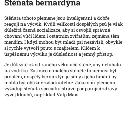
Štěňata bernardýna
Štěňata tohoto plemene jsou inteligentní a dobře
reagují na výcvik. Kvůli velikosti dospělých psů je však
důležitá časná socializace, aby si osvojili správné
chování vůči lidem i ostatním zvířatům, zejména těm
menším. I když mohou být mladí psi nezávislí, obvykle
si rychle vytvoří pouto s majitelem. Klíčem k
úspěšnému výcviku je důslednost a jemný přístup.
Je důležité už od raného věku učit štěně, aby netahalo
na vodítku. Zatímco u malého štěněte to nemusí být
problém, dospělý bernardýn je silný a jeho tahání by
mohlo být obtížně zvládnutelné. Jako obří plemeno
vyžadují štěňata speciální stravu podporující zdravý
vývoj kloubů, například Valp Maxi.