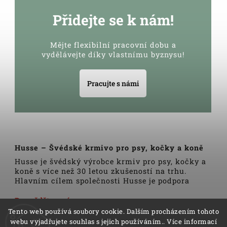
Přidejte se k nám!
Mějte flexibilní pracovní dobu a
vydělávejte díky vlastnímu byznysu!
Pracujte s námi
Husse – Švédské krmivo pro psy, kočky a koně
Husse je švédský výrobce krmiv pro psy, kočky a
koně s více než 30 letou zkušeností na trhu.
Hlavním cílem společnosti Husse je podpora
zdravého životního stylu domácích zvířat.
Veškerá krmiva, pamlsky a doplňky Husse jsou
Dozvědět se více
vyrobeny pouze z nejkvalitnějších a pečlivě
Tento web používá soubory cookie. Dalším procházením tohoto
vybraných surovin. Všechny produkty se vyrábí
webu vyjadřujete souhlas s jejich používáním.. Více informací