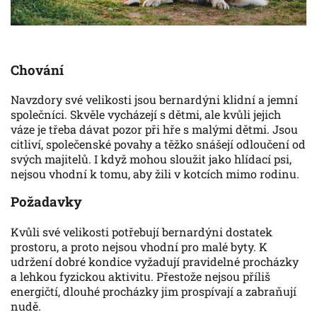
Chování
Navzdory své velikosti jsou bernardýni klidní a jemní
společníci. Skvěle vycházejí s dětmi, ale kvůli jejich
váze je třeba dávat pozor při hře s malými dětmi. Jsou
citliví, společenské povahy a těžko snášejí odloučení od
svých majitelů. I když mohou sloužit jako hlídací psi,
nejsou vhodní k tomu, aby žili v kotcích mimo rodinu.
Požadavky
Kvůli své velikosti potřebují bernardýni dostatek
prostoru, a proto nejsou vhodní pro malé byty. K
udržení dobré kondice vyžadují pravidelné procházky
a lehkou fyzickou aktivitu. Přestože nejsou příliš
energičtí, dlouhé procházky jim prospívají a zabraňují
nudě.