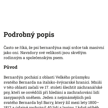
Podrobný popis
Často se říká, že psi bernardýna mají srdce tak masivní
jako oni. Navzdory své velikosti jsou skvělým
rodinným a společenským psem.
Původ
Bernardýn pochází z oblasti Velkého průsmyku
svatého Bernarda na italsko-švýcarské hranici. Mniši
v této oblasti začali ve 17. století šlechtit záchranářské
psy, kteří se osvědčili při hledání a zachraňování lidí
zasypaných sněhem. Jeden z nejznámějších psů
svatého Bernarda byl Barry, který žil mezi lety 1800–
1812 a údajně zachránil 40 lidí z laviny. I když příběh