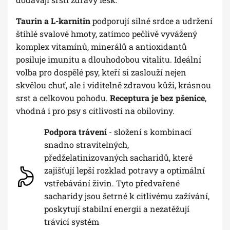
Taurin a L-karnitin
podporují silné srdce a udržení
štíhlé svalové hmoty, zatímco pečlivě vyvážený
komplex vitamínů, minerálů a antioxidantů
posiluje imunitu a dlouhodobou vitalitu. Ideální
volba pro dospělé psy, kteří si zaslouží nejen
skvělou chuť, ale i viditelně zdravou kůži, krásnou
srst a celkovou pohodu.
Receptura je bez pšenice
,
vhodná i pro psy s citlivostí na obiloviny.
Podpora trávení
- složení s kombinací
snadno stravitelných,
předželatinizovaných sacharidů, které
zajišťují lepší rozklad potravy a optimální
vstřebávání živin. Tyto předvařené
sacharidy jsou šetrné k citlivému zažívání,
poskytují stabilní energii a nezatěžují
trávicí systém