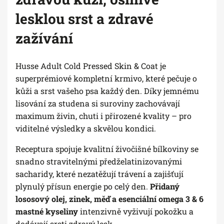
lesklou srst a zdravé
zažívání
Husse Adult Cold Pressed Skin & Coat je
superprémiové kompletní krmivo, které pečuje o
kůži a srst vašeho psa každý den. Díky jemnému
lisování za studena si suroviny zachovávají
maximum živin, chuti i přirozené kvality – pro
viditelné výsledky a skvělou kondici.
Receptura spojuje kvalitní živočišné bílkoviny se
snadno stravitelnými předželatinizovanými
sacharidy, které nezatěžují trávení a zajišťují
plynulý přísun energie po celý den.
Přidaný
lososový olej, zinek, měď a esenciální omega 3 & 6
mastné kyseliny
intenzivně vyživují pokožku a
dodávají srsti zdravý lesk.