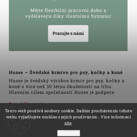
Mějte flexibilní pracovní dobu a
vydělávejte díky vlastnímu byznysu!
Pracujte s námi
Husse – Švédské krmivo pro psy, kočky a koně
Husse je švédský výrobce krmiv pro psy, kočky a
koně s více než 30 letou zkušeností na trhu.
Hlavním cílem společnosti Husse je podpora
zdravého životního stylu domácích zvířat.
Veškerá krmiva, pamlsky a doplňky Husse jsou
Dozvědět se více
vyrobeny pouze z nejkvalitnějších a pečlivě
Tento web používá soubory cookie. Dalším procházením tohoto
vybraných surovin. Všechny produkty se vyrábí
webu vyjadřujete souhlas s jejich používáním.. Více informací
podle tradičních skandinávských receptur a
zde
.
výrobní linky podléhají trvalé veterinární
kontrole. Kromě kvality produktů Husse to rovněž
Nastavení