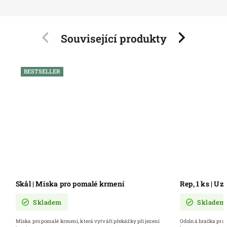
Související produkty
Previous
Next
BESTSELLER
Skål | Miska pro pomalé krmení
Rep, 1 ks | Uz
Skladem
Skladem
Miska pro pomalé krmení, která vytváří překážky při jezení
Odolná hračka pro 