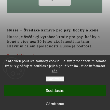
Husse – Švédské krmivo pro psy, kočky a koně
Husse je švédský výrobce krmiv pro psy, kočky a
koně s více než 30 letou zkušeností na trhu.
Hlavním cílem společnosti Husse je podpora
zdravého životního stylu domácích zvířat.
Veškerá krmiva, pamlsky a doplňky Husse jsou
Dozvědět se více
vyrobeny pouze z nejkvalitnějších a pečlivě
Tento web používá soubory cookie. Dalším procházením tohoto
vybraných surovin. Všechny produkty se vyrábí
webu vyjadřujete souhlas s jejich používáním.. Více informací
podle tradičních skandinávských receptur a
zde
.
výrobní linky podléhají trvalé veterinární
kontrole. Kromě kvality produktů Husse to rovněž
Nastavení
zahrnuje i kvalitu služeb.
Copyright 2026
Husse
. Všechna práva vyhrazena.
Distributoři společnosti Husse jsou důkladně
Souhlasím
Vytvořil
Shoptet
| Design
Shoptak.cz
proškoleni v oblasti výživy zvířat a rádi Vám
pomohou s výběrem správné stravy pro Vašeho
Vytvořil Shoptet
Odmítnout
psa, kočku nebo koně.