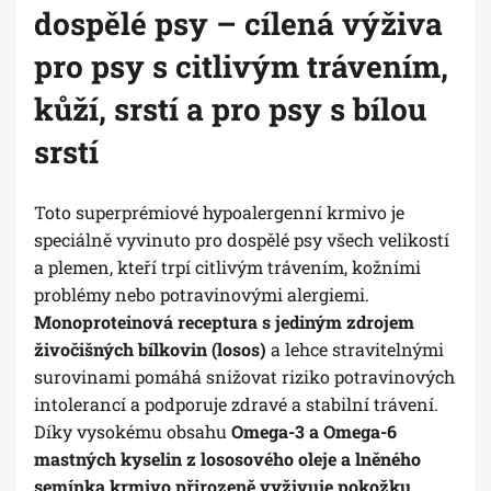
dospělé psy – cílená výživa
pro psy s citlivým trávením,
kůží, srstí a pro psy s bílou
srstí
Toto superprémiové hypoalergenní krmivo je
speciálně vyvinuto pro dospělé psy všech velikostí
a plemen, kteří trpí citlivým trávením, kožními
problémy nebo potravinovými alergiemi.
Monoproteinová receptura s jediným zdrojem
živočišných bílkovin (losos)
a lehce stravitelnými
surovinami pomáhá snižovat riziko potravinových
intolerancí a podporuje zdravé a stabilní trávení.
Díky vysokému obsahu
Omega-3 a Omega-6
mastných kyselin z lososového oleje a lněného
semínka krmivo přirozeně vyživuje pokožku,