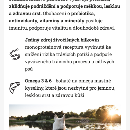
zklidňuje podráždění a podporuje měkkou, lesklou
a zdravou srst.
Obohacení o
prebiotika,
antioxidanty, vitamíny a minerály
posiluje
imunitu, podporuje vitalitu a dlouhodobé zdraví.
Jediný zdroj živočišných bílkovin
-
monoproteinová receptura vyvinutá ke
snížení rizika trávicích potíží a podpoře
vyváženého trávicího procesu u citlivých
psů
Omega 3 & 6
- bohaté na omega mastné
kyseliny, které jsou nezbytné pro jemnou,
lesklou srst a zdravou kůži