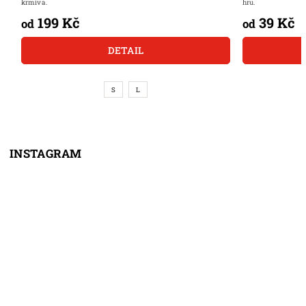
krmiva.
hru.
199 Kč
39 Kč
od
od
DETAIL
S
L
INSTAGRAM