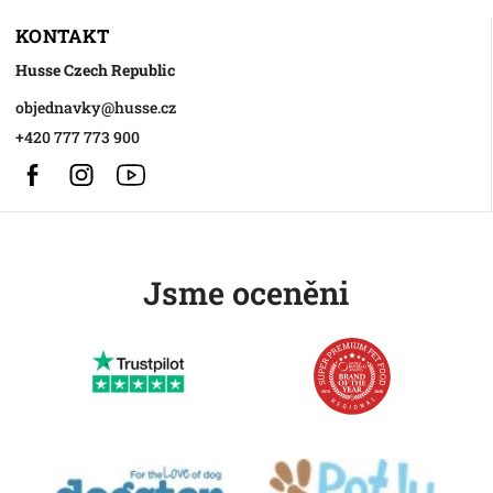
KONTAKT
Husse Czech Republic
objednavky
@
husse.cz
+420 777 773 900
Facebook
Instagram
https://www.youtube.com/@HusseChannel
Jsme oceněni