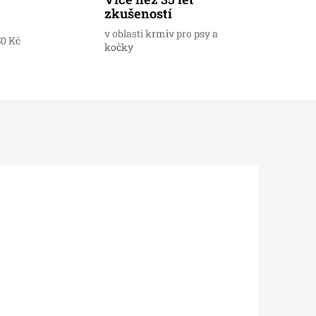
zkušeností
v oblasti krmiv pro psy a
50 Kč
kočky