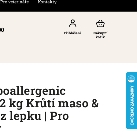
Pro veterináře
Kontakty
00
Přihlášení
Nákupní
košík
oallergenic
12 kg Krůtí maso &
ez lepku | Pro
y