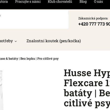
utora
Pracujte s námi
Klub chovatelů
Blog
O nás
Zákaznická podpora:
+420 777 773 9
potřeby
Znalostní koutek (pes/kočka)
o & batáty | Bez lepku | Pro citlivé psy
Husse Hyp
Flexcare 
batáty | B
citlivé ps