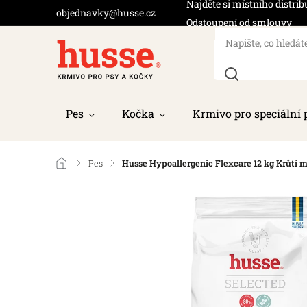
Najděte si místního distrib
objednavky@husse.cz
Odstoupení od smlouvy
Pes
Kočka
Krmivo pro speciální 
/
Pes
/
Husse Hypoallergenic Flexcare 12 kg Krůtí mas