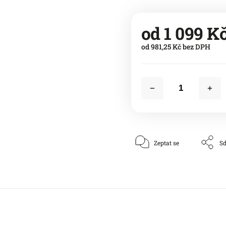
od
1 099 K
od
981,25 Kč
bez DPH
Zeptat se
Sd