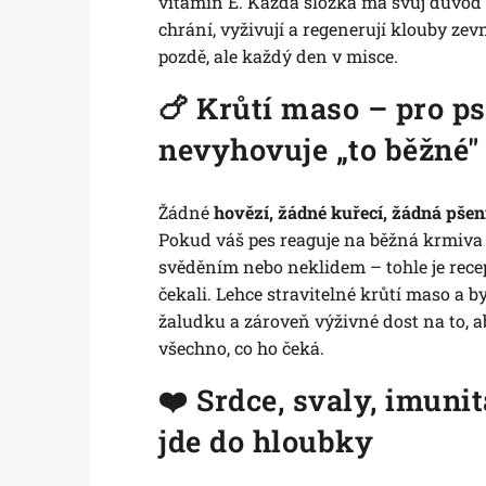
vitamín E. Každá složka má svůj důvod b
chrání, vyživují a regenerují klouby zevn
pozdě, ale každý den v misce.
🍗 Krůtí maso – pro p
nevyhovuje „to běžné"
Žádné
hovězí, žádné kuřecí, žádná pšen
Pokud váš pes reaguje na běžná krmiva 
svěděním nebo neklidem – tohle je recep
čekali. Lehce stravitelné krůtí maso a b
žaludku a zároveň výživné dost na to, a
všechno, co ho čeká.
❤️ Srdce, svaly, imunit
jde do hloubky