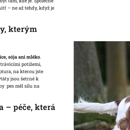
ýt tam, kde je. Společně
itř – ne až tehdy, když je
sy, kterým
ice, sója ani mléko
.
trávicími potížemi,
tura, na kterou jste
ytáty jsou šetrné k
by pes měl sílu na
a – péče, která