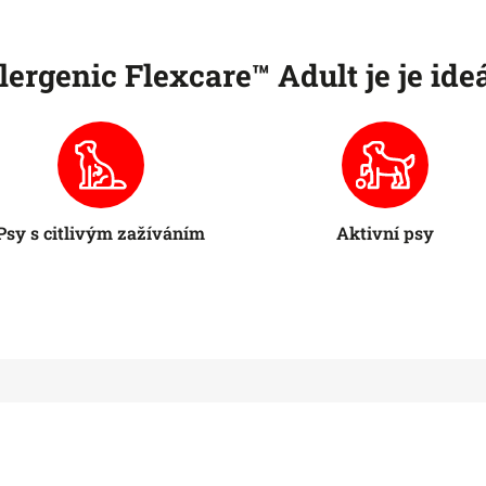
ergenic Flexcare™ Adult je je ideá
Psy s citlivým zažíváním
Aktivní psy