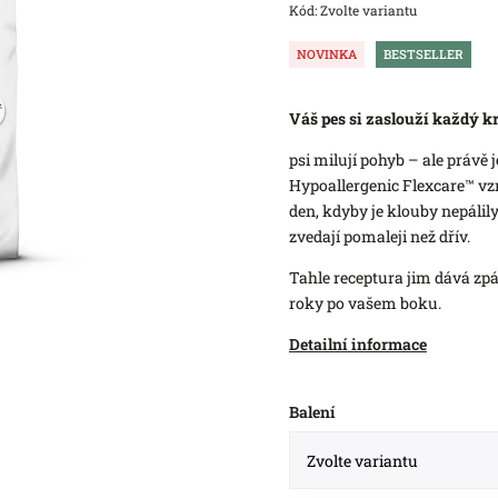
Kód:
Zvolte variantu
NOVINKA
BESTSELLER
Váš pes si zaslouží každý kr
psi milují pohyb – ale právě 
Hypoallergenic Flexcare™ vzni
den, kdyby je klouby nepálily. 
zvedají pomaleji než dřív.
Tahle receptura jim dává zpát
roky po vašem boku.
Detailní informace
Balení