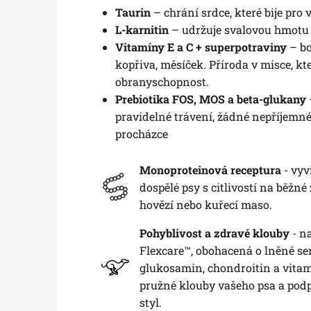
Taurin
– chrání srdce, které bije pro
L-karnitin
– udržuje svalovou hmotu
Vitamíny E a C + superpotraviny
– bo
kopřiva, měsíček. Příroda v misce, kte
obranyschopnost.
Prebiotika FOS, MOS a beta-glukany
pravidelné trávení, žádné nepříjemn
procházce
Monoproteinová receptura
- vyv
dospělé psy s citlivostí na běžné 
hovězí nebo kuřecí maso.
Pohyblivost a zdravé klouby
- n
Flexcare™, obohacená o lněné semí
glukosamin, chondroitin a vitami
pružné klouby vašeho psa a podpo
styl.