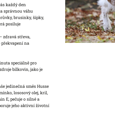
 vás každý den
 a správnou váhu
růvky, brusinky, šípky,
rá posiluje
– zdravá střeva,
é překvapení na
inuta speciálně pro
zdroje bílkovin, jako je
aše jedinečná směs Husse
nko, lososový olej, kril,
n E, pečuje o silné a
ruje jeho aktivní životní