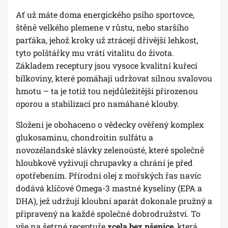
Ať už máte doma energického psího sportovce,
štěně velkého plemene v růstu, nebo staršího
parťáka, jehož kroky už ztrácejí dřívější lehkost,
tyto polštářky mu vrátí vitalitu do života.
Základem receptury jsou vysoce kvalitní kuřecí
bílkoviny, které pomáhají udržovat silnou svalovou
hmotu – ta je totiž tou nejdůležitější přirozenou
oporou a stabilizací pro namáhané klouby.
Složení je obohaceno o vědecky ověřený komplex
glukosaminu, chondroitin sulfátu a
novozélandské slávky zelenoústé, které společně
hloubkově vyživují chrupavky a chrání je před
opotřebením. Přírodní olej z mořských řas navíc
dodává klíčové Omega-3 mastné kyseliny (EPA a
DHA), jež udržují kloubní aparát dokonale pružný a
připravený na každé společné dobrodružství. To
vše na šetrné receptuře
zcela bez pšenice
, která