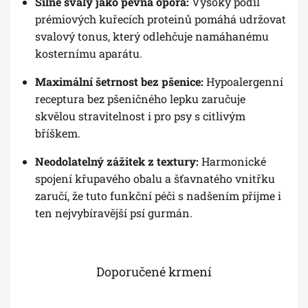
Silné svaly jako pevná opora:
Vysoký podíl
prémiových kuřecích proteinů pomáhá udržovat
svalový tonus, který odlehčuje namáhanému
kosternímu aparátu.
Maximální šetrnost bez pšenice:
Hypoalergenní
receptura bez pšeničného lepku zaručuje
skvělou stravitelnost i pro psy s citlivým
bříškem.
Neodolatelný zážitek z textury:
Harmonické
spojení křupavého obalu a šťavnatého vnitřku
zaručí, že tuto funkční péči s nadšením přijme i
ten nejvybíravější psí gurmán.
Doporučené krmení