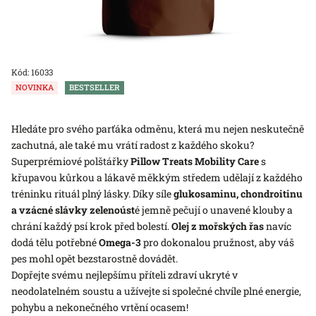
Kód:
16033
NOVINKA
BESTSELLER
Hledáte pro svého parťáka odměnu, která mu nejen neskutečně
zachutná, ale také mu vrátí radost z každého skoku?
Superprémiové polštářky
Pillow Treats Mobility Care
s
křupavou kůrkou a lákavě měkkým středem udělají z každého
tréninku rituál plný lásky. Díky síle
glukosaminu, chondroitinu
a vzácné slávky zelenoúst
é jemně pečují o unavené klouby a
chrání každý psí krok před bolestí.
Olej z mořských řas
navíc
dodá tělu potřebné
Omega-3
pro dokonalou pružnost, aby váš
pes mohl opět bezstarostně dovádět.
Dopřejte svému nejlepšímu příteli zdraví ukryté v
neodolatelném soustu a užívejte si společné chvíle plné energie,
pohybu a nekonečného vrtění ocasem!