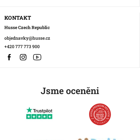
KONTAKT
Husse Czech Republic
objednavky
@
husse.cz
+420 777 773 900
Facebook
Instagram
https://www.youtube.com/@HusseChannel
Jsme oceněni