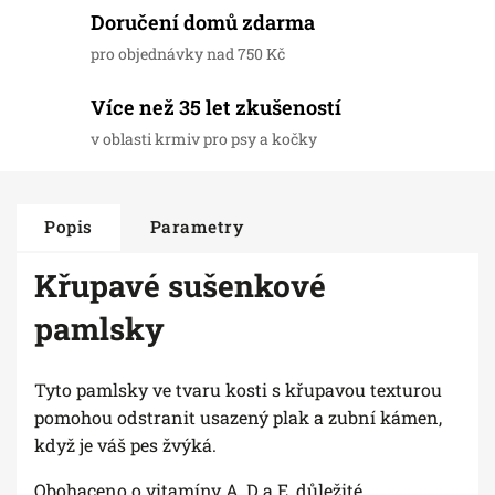
Doručení domů zdarma
pro objednávky nad 750 Kč
Více než 35 let zkušeností
v oblasti krmiv pro psy a kočky
Popis
Parametry
Křupavé sušenkové
pamlsky
Tyto pamlsky ve tvaru kosti s křupavou texturou
pomohou odstranit usazený plak a zubní kámen,
když je váš pes žvýká.
Obohaceno o vitamíny A, D a E, důležité