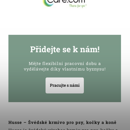
Přidejte se k nám!
Mějte flexibilní pracovní dobu a
vydělávejte díky vlastnímu byznysu!
Pracujte s námi
Husse – Švédské krmivo pro psy, kočky a koně