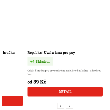
Frisbee, 1 ks | Ohebná aportovací hračka
Rep, 1 ks | Uz
Skladem
Skladem
Odolná hračka pro 
Ohebná létající hračka
hru.
39 Kč
od
49 Kč
DO KOŠÍKU