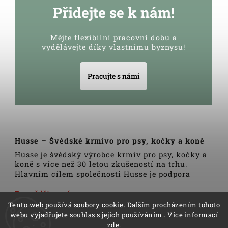
Přidejte se k nám!
Mějte flexibilní pracovní dobu a
vydělávejte díky vlastnímu byznysu!
Pracujte s námi
Husse – Švédské krmivo pro psy, kočky a koně
Husse je švédský výrobce krmiv pro psy, kočky a
koně s více než 30 letou zkušeností na trhu.
Hlavním cílem společnosti Husse je podpora
zdravého životního stylu domácích zvířat.
Veškerá krmiva, pamlsky a doplňky Husse jsou
Dozvědět se více
vyrobeny pouze z nejkvalitnějších a pečlivě
Tento web používá soubory cookie. Dalším procházením tohoto
vybraných surovin. Všechny produkty se vyrábí
webu vyjadřujete souhlas s jejich používáním.. Více informací
podle tradičních skandinávských receptur a
zde
.