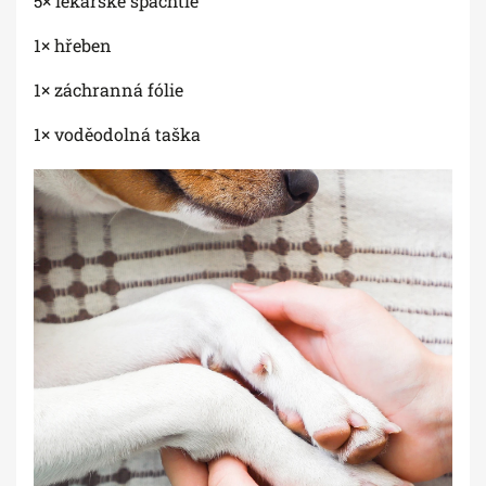
5× lékařské špachtle
1× hřeben
1× záchranná fólie
1× voděodolná taška