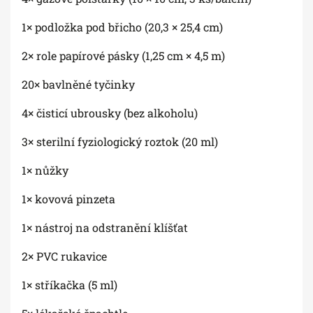
1× podložka pod břicho (20,3 × 25,4 cm)
2× role papírové pásky (1,25 cm × 4,5 m)
20× bavlněné tyčinky
4× čisticí ubrousky (bez alkoholu)
3× sterilní fyziologický roztok (20 ml)
1× nůžky
1× kovová pinzeta
1× nástroj na odstranění klíšťat
2× PVC rukavice
1× stříkačka (5 ml)