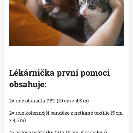
Lékárnička první pomoci
obsahuje:
2× role obinadla PBT (10 cm × 4,5 m)
2× role koheznější bandáže z netkané textilie (5 cm
× 4,5 m)
4× gázové polštářky (10 × 10 cm, 3 ks/balení)