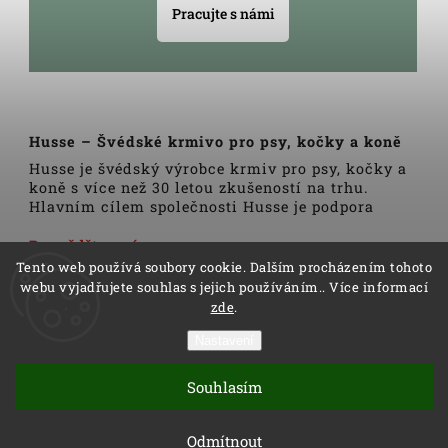
Pracujte s námi
Husse – Švédské krmivo pro psy, kočky a koně
Husse je švédský výrobce krmiv pro psy, kočky a
koně s více než 30 letou zkušeností na trhu.
Hlavním cílem společnosti Husse je podpora
zdravého životního stylu domácích zvířat.
Veškerá krmiva, pamlsky a doplňky Husse jsou
Dozvědět se více
vyrobeny pouze z nejkvalitnějších a pečlivě
Tento web používá soubory cookie. Dalším procházením tohoto
vybraných surovin. Všechny produkty se vyrábí
webu vyjadřujete souhlas s jejich používáním.. Více informací
podle tradičních skandinávských receptur a
zde
.
výrobní linky podléhají trvalé veterinární
kontrole. Kromě kvality produktů Husse to rovněž
Nastavení
zahrnuje i kvalitu služeb.
Copyright 2026
Husse
. Všechna práva vyhrazena.
Distributoři společnosti Husse jsou důkladně
Souhlasím
Vytvořil
Shoptet
| Design
Shoptak.cz
proškoleni v oblasti výživy zvířat a rádi Vám
pomohou s výběrem správné stravy pro Vašeho
Vytvořil Shoptet
Odmítnout
psa, kočku nebo koně.