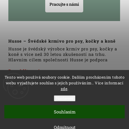
Pracujte s námi
Husse – Švédské krmivo pro psy, kočky a koně
Husse je švédský výrobce krmiv pro psy, kočky a
koně s více než 30 letou zkušeností na trhu.
Hlavním cílem společnosti Husse je podpora
zdravého životního stylu domácích zvířat.
Veškerá krmiva, pamlsky a doplňky Husse jsou
Dozvědět se více
vyrobeny pouze z nejkvalitnějších a pečlivě
Tento web používá soubory cookie. Dalším procházením tohoto
vybraných surovin. Všechny produkty se vyrábí
webu vyjadřujete souhlas s jejich používáním.. Více informací
podle tradičních skandinávských receptur a
zde
.
výrobní linky podléhají trvalé veterinární
kontrole. Kromě kvality produktů Husse to rovněž
Nastavení
zahrnuje i kvalitu služeb.
Copyright 2026
Husse
. Všechna práva vyhrazena.
Distributoři společnosti Husse jsou důkladně
Souhlasím
Vytvořil
Shoptet
| Design
Shoptak.cz
proškoleni v oblasti výživy zvířat a rádi Vám
pomohou s výběrem správné stravy pro Vašeho
Vytvořil Shoptet
Odmítnout
psa, kočku nebo koně.