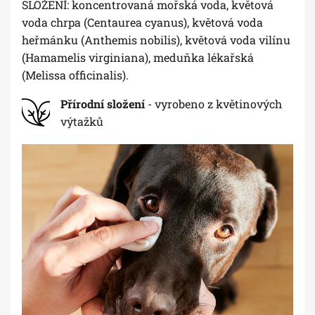
SLOŽENÍ: koncentrovaná mořská voda, květová
voda chrpa (Centaurea cyanus), květová voda
heřmánku (Anthemis nobilis), květová voda vilínu
(Hamamelis virginiana), meduňka lékařská
(Melissa officinalis).
Přírodní složení
- vyrobeno z květinových
výtažků