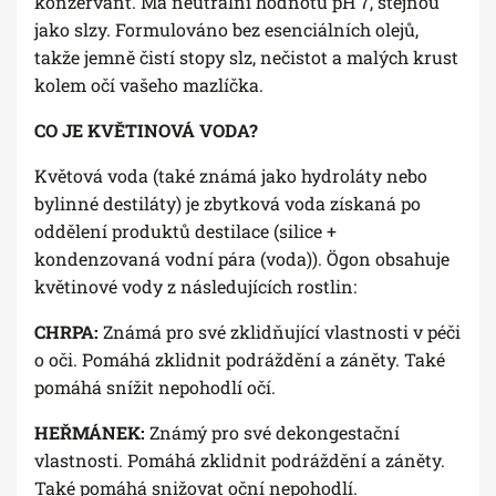
konzervant. Má neutrální hodnotu pH 7, stejnou
jako slzy. Formulováno bez esenciálních olejů,
takže jemně čistí stopy slz, nečistot a malých krust
kolem očí vašeho mazlíčka.
CO JE KVĚTINOVÁ VODA?
Květová voda (také známá jako hydroláty nebo
bylinné destiláty) je zbytková voda získaná po
oddělení produktů destilace (silice +
kondenzovaná vodní pára (voda)). Ögon obsahuje
květinové vody z následujících rostlin:
CHRPA:
Známá pro své zklidňující vlastnosti v péči
o oči. Pomáhá zklidnit podráždění a záněty. Také
pomáhá snížit nepohodlí očí.
HEŘMÁNEK:
Známý pro své dekongestační
vlastnosti. Pomáhá zklidnit podráždění a záněty.
Také pomáhá snižovat oční nepohodlí.