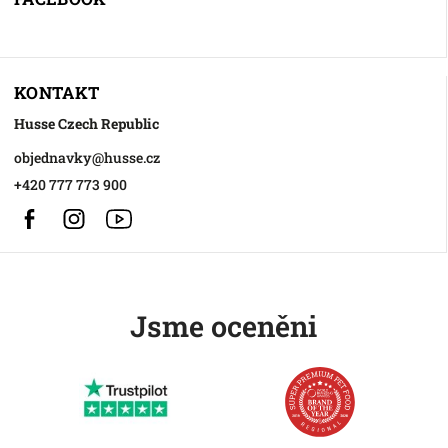
KONTAKT
Husse Czech Republic
objednavky
@
husse.cz
+420 777 773 900
Facebook
Instagram
https://www.youtube.com/@HusseChannel
Jsme oceněni