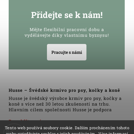
Přidejte se k nám!
Mějte flexibilní pracovní dobu a
vydělávejte díky vlastnímu byznysu!
Pracujte s námi
Husse – Švédské krmivo pro psy, kočky a koně
Husse je švédský výrobce krmiv pro psy, kočky a
koně s více než 30 letou zkušeností na trhu.
Hlavním cílem společnosti Husse je podpora
zdravého životního stylu domácích zvířat.
Veškerá krmiva, pamlsky a doplňky Husse jsou
Dozvědět se více
vyrobeny pouze z nejkvalitnějších a pečlivě
Tento web používá soubory cookie. Dalším procházením tohoto
vybraných surovin. Všechny produkty se vyrábí
webu vyjadřujete souhlas s jejich používáním.. Více informací