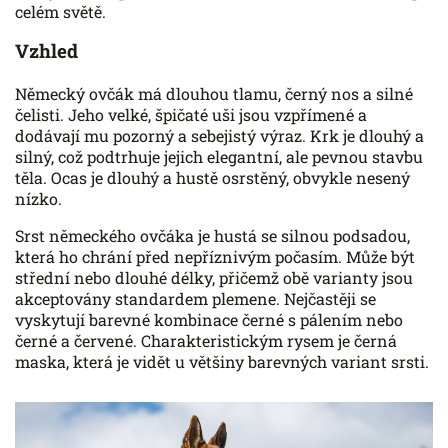
celém světě.
Vzhled
Německý ovčák má dlouhou tlamu, černý nos a silné
čelisti. Jeho velké, špičaté uši jsou vzpřímené a
dodávají mu pozorný a sebejistý výraz. Krk je dlouhý a
silný, což podtrhuje jejich elegantní, ale pevnou stavbu
těla. Ocas je dlouhý a hustě osrstěný, obvykle nesený
nízko.
Srst německého ovčáka je hustá se silnou podsadou,
která ho chrání před nepříznivým počasím. Může být
střední nebo dlouhé délky, přičemž obě varianty jsou
akceptovány standardem plemene. Nejčastěji se
vyskytují barevné kombinace černé s pálením nebo
černé a červené. Charakteristickým rysem je černá
maska, která je vidět u většiny barevných variant srsti.