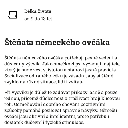
Délka života
od 9 do 13 let
Štěňata německého ovčáka
Štěňata německého ovčáka potřebují pevné vedení a
důsledný výcvik. Jako smečkoví psi vyžadují majitele,
který je bude vést s jistotou a stanoví jasná pravidla.
Socializace od raného věku je zásadní, aby si štěně
zvyklo na různé situace, lidi i zvířata.
Při výcviku je důležité zadávat příkazy jasně a pouze
jednou, přičemž důslednost a trpělivost hrají klíčovou
roli. Odměňování dobrého chování pozitivními
způsoby pomáhá posilovat správné návyky. Němečtí
ovčáci jsou aktivní a inteligentní, proto potřebují
dostatek duševní i fyzické stimulace.