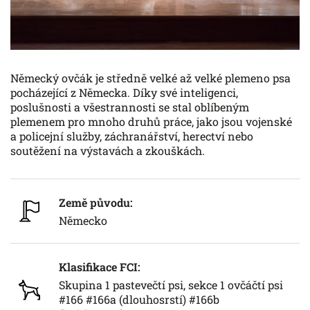
Německý ovčák je středně velké až velké plemeno psa
pocházející z Německa. Díky své inteligenci,
poslušnosti a všestrannosti se stal oblíbeným
plemenem pro mnoho druhů práce, jako jsou vojenské
a policejní služby, záchranářství, herectví nebo
soutěžení na výstavách a zkouškách.
Země původu:
Německo
Klasifikace FCI:
Skupina 1 pastevečtí psi, sekce 1 ovčáčtí psi
#166 #166a (dlouhosrstí) #166b