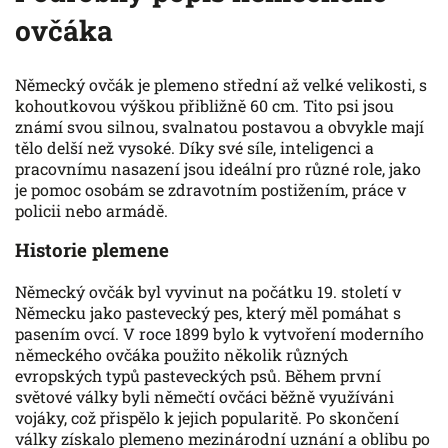
ovčáka
Německý ovčák je plemeno střední až velké velikosti, s
kohoutkovou výškou přibližně 60 cm. Tito psi jsou
známí svou silnou, svalnatou postavou a obvykle mají
tělo delší než vysoké. Díky své síle, inteligenci a
pracovnímu nasazení jsou ideální pro různé role, jako
je pomoc osobám se zdravotním postižením, práce v
policii nebo armádě.
Historie plemene
Německý ovčák byl vyvinut na počátku 19. století v
Německu jako pastevecký pes, který měl pomáhat s
pasením ovcí. V roce 1899 bylo k vytvoření moderního
německého ovčáka použito několik různých
evropských typů pasteveckých psů. Během první
světové války byli němečtí ovčáci běžně využíváni
vojáky, což přispělo k jejich popularitě. Po skončení
války získalo plemeno mezinárodní uznání a oblibu po