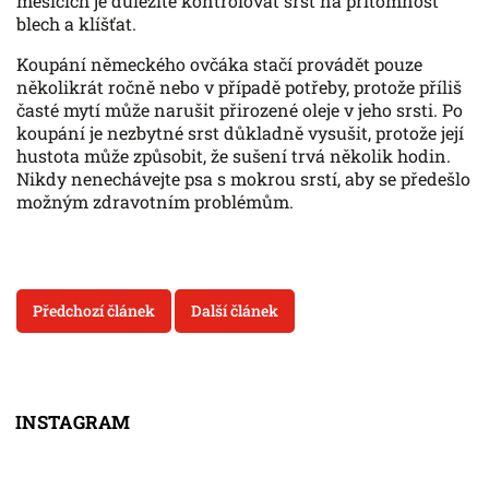
měsících je důležité kontrolovat srst na přítomnost
blech a klíšťat.
Koupání německého ovčáka stačí provádět pouze
několikrát ročně nebo v případě potřeby, protože příliš
časté mytí může narušit přirozené oleje v jeho srsti. Po
koupání je nezbytné srst důkladně vysušit, protože její
hustota může způsobit, že sušení trvá několik hodin.
Nikdy nenechávejte psa s mokrou srstí, aby se předešlo
možným zdravotním problémům.
Předchozí článek
Další článek
INSTAGRAM