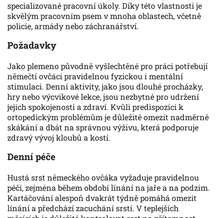
specializované pracovní úkoly. Díky této vlastnosti je
skvělým pracovním psem v mnoha oblastech, včetně
policie, armády nebo záchranářství.
Požadavky
Jako plemeno původně vyšlechtěné pro práci potřebují
němečtí ovčáci pravidelnou fyzickou i mentální
stimulaci. Denní aktivity, jako jsou dlouhé procházky,
hry nebo výcvikové lekce, jsou nezbytné pro udržení
jejich spokojenosti a zdraví. Kvůli predispozici k
ortopedickým problémům je důležité omezit nadměrné
skákání a dbát na správnou výživu, která podporuje
zdravý vývoj kloubů a kostí.
Denní péče
Hustá srst německého ovčáka vyžaduje pravidelnou
péči, zejména během období línání na jaře a na podzim.
Kartáčování alespoň dvakrát týdně pomáhá omezit
línání a předchází zacuchání srsti. V teplejších