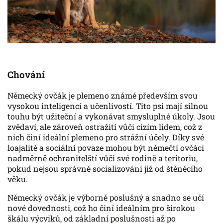
Chování
Německý ovčák je plemeno známé především svou
vysokou inteligencí a učenlivostí. Tito psi mají silnou
touhu být užiteční a vykonávat smysluplné úkoly. Jsou
zvědaví, ale zároveň ostražití vůči cizím lidem, což z
nich činí ideální plemeno pro strážní účely. Díky své
loajalitě a sociální povaze mohou být němečtí ovčáci
nadměrně ochranitelští vůči své rodině a teritoriu,
pokud nejsou správně socializováni již od štěněcího
věku.
Německý ovčák je výborně poslušný a snadno se učí
nové dovednosti, což ho činí ideálním pro širokou
škálu výcviků, od základní poslušnosti až po