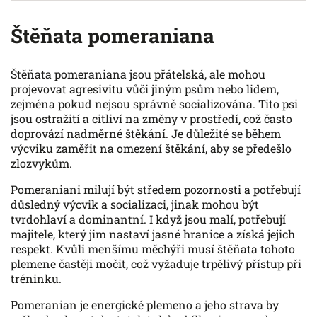
Štěňata pomeraniana
Štěňata pomeraniana jsou přátelská, ale mohou
projevovat agresivitu vůči jiným psům nebo lidem,
zejména pokud nejsou správně socializována. Tito psi
jsou ostražití a citliví na změny v prostředí, což často
doprovází nadměrné štěkání. Je důležité se během
výcviku zaměřit na omezení štěkání, aby se předešlo
zlozvykům.
Pomeraniani milují být středem pozornosti a potřebují
důsledný výcvik a socializaci, jinak mohou být
tvrdohlaví a dominantní. I když jsou malí, potřebují
majitele, který jim nastaví jasné hranice a získá jejich
respekt. Kvůli menšímu měchýři musí štěňata tohoto
plemene častěji močit, což vyžaduje trpělivý přístup při
tréninku.
Pomeranian je energické plemeno a jeho strava by