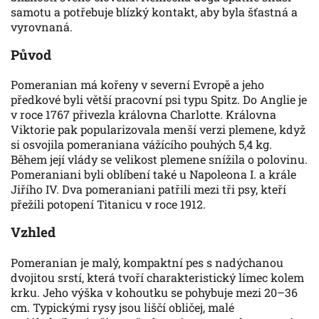
samotu a potřebuje blízký kontakt, aby byla šťastná a
vyrovnaná.
Původ
Pomeranian má kořeny v severní Evropě a jeho
předkové byli větší pracovní psi typu Spitz. Do Anglie je
v roce 1767 přivezla královna Charlotte. Královna
Viktorie pak popularizovala menší verzi plemene, když
si osvojila pomeraniana vážícího pouhých 5,4 kg.
Během její vlády se velikost plemene snížila o polovinu.
Pomeraniani byli oblíbení také u Napoleona I. a krále
Jiřího IV. Dva pomeraniani patřili mezi tři psy, kteří
přežili potopení Titanicu v roce 1912.
Vzhled
Pomeranian je malý, kompaktní pes s nadýchanou
dvojitou srstí, která tvoří charakteristický límec kolem
krku. Jeho výška v kohoutku se pohybuje mezi 20–36
cm. Typickými rysy jsou liščí obličej, malé