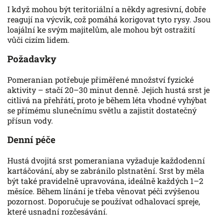
I když mohou být teritoriální a někdy agresivní, dobře
reagují na výcvik, což pomáhá korigovat tyto rysy. Jsou
loajální ke svým majitelům, ale mohou být ostražití
vůči cizím lidem.
Požadavky
Pomeranian potřebuje přiměřené množství fyzické
aktivity – stačí 20–30 minut denně. Jejich hustá srst je
citlivá na přehřátí, proto je během léta vhodné vyhýbat
se přímému slunečnímu světlu a zajistit dostatečný
přísun vody.
Denní péče
Hustá dvojitá srst pomeraniana vyžaduje každodenní
kartáčování, aby se zabránilo plstnatění. Srst by měla
být také pravidelně upravována, ideálně každých 1–2
měsíce. Během línání je třeba věnovat péči zvýšenou
pozornost. Doporučuje se používat odhalovací spreje,
které usnadní rozčesávání.