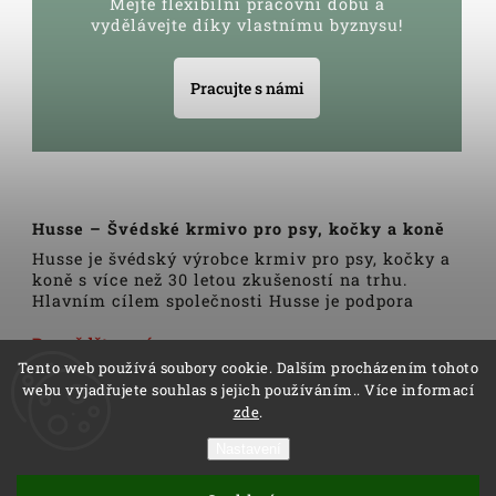
Mějte flexibilní pracovní dobu a
vydělávejte díky vlastnímu byznysu!
Pracujte s námi
Husse – Švédské krmivo pro psy, kočky a koně
Husse je švédský výrobce krmiv pro psy, kočky a
koně s více než 30 letou zkušeností na trhu.
Hlavním cílem společnosti Husse je podpora
zdravého životního stylu domácích zvířat.
Veškerá krmiva, pamlsky a doplňky Husse jsou
Dozvědět se více
vyrobeny pouze z nejkvalitnějších a pečlivě
Tento web používá soubory cookie. Dalším procházením tohoto
vybraných surovin. Všechny produkty se vyrábí
webu vyjadřujete souhlas s jejich používáním.. Více informací
podle tradičních skandinávských receptur a
zde
.
výrobní linky podléhají trvalé veterinární
kontrole. Kromě kvality produktů Husse to rovněž
Nastavení
zahrnuje i kvalitu služeb.
Copyright 2026
Husse
. Všechna práva vyhrazena.