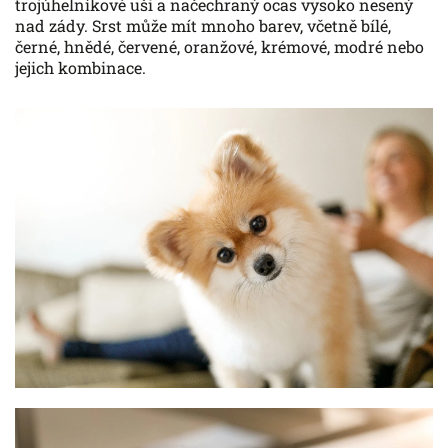
trojúhelníkové uši a načechraný ocas vysoko nesený
nad zády. Srst může mít mnoho barev, včetně bílé,
černé, hnědé, červené, oranžové, krémové, modré nebo
jejich kombinace.