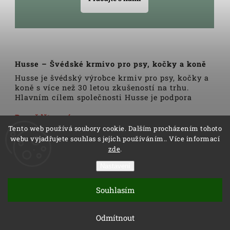
Husse – Švédské krmivo pro psy, kočky a koně
Husse je švédský výrobce krmiv pro psy, kočky a
koně s více než 30 letou zkušeností na trhu.
Hlavním cílem společnosti Husse je podpora
zdravého životního stylu domácích zvířat.
Veškerá krmiva, pamlsky a doplňky Husse jsou
Dozvědět se více
vyrobeny pouze z nejkvalitnějších a pečlivě
Tento web používá soubory cookie. Dalším procházením tohoto
vybraných surovin. Všechny produkty se vyrábí
webu vyjadřujete souhlas s jejich používáním.. Více informací
podle tradičních skandinávských receptur a
zde
.
výrobní linky podléhají trvalé veterinární
kontrole. Kromě kvality produktů Husse to rovněž
Nastavení
zahrnuje i kvalitu služeb.
Copyright 2026
Husse
. Všechna práva vyhrazena.
Distributoři společnosti Husse jsou důkladně
Souhlasím
Vytvořil
Shoptet
| Design
Shoptak.cz
proškoleni v oblasti výživy zvířat a rádi Vám
pomohou s výběrem správné stravy pro Vašeho
Vytvořil Shoptet
Odmítnout
psa, kočku nebo koně.