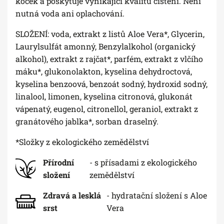
koček a poskytuje vynikající kvalitu čištění. Není
nutná voda ani oplachování.
SLOŽENÍ: voda, extrakt z listů Aloe Vera*, Glycerin,
Laurylsulfát amonný, Benzylalkohol (organický
alkohol), extrakt z rajčat*, parfém, extrakt z vlčího
máku*, glukonolakton, kyselina dehydroctová,
kyselina benzoová, benzoát sodný, hydroxid sodný,
linalool, limonen, kyselina citronová, glukonát
vápenatý, eugenol, citronellol, geraniol, extrakt z
granátového jablka*, sorban draselný.
*Složky z ekologického zemědělství
Přírodní
- s přísadami z ekologického
složení
zemědělství
Zdravá a lesklá
- hydratační složení s Aloe
srst
Vera