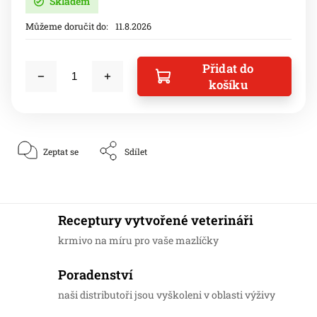
Skladem
Můžeme doručit do:
11.8.2026
Přidat do
košíku
Zeptat se
Sdílet
Receptury vytvořené veterináři
krmivo na míru pro vaše mazlíčky
Poradenství
naši distributoři jsou vyškoleni v oblasti výživy