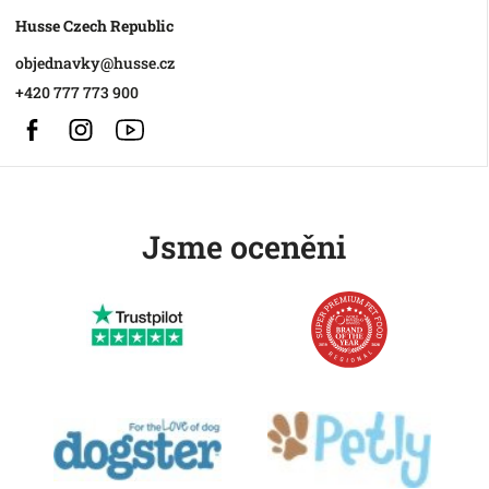
Husse Czech Republic
objednavky
@
husse.cz
+420 777 773 900
Facebook
Instagram
https://www.youtube.com/@HusseChannel
Jsme oceněni