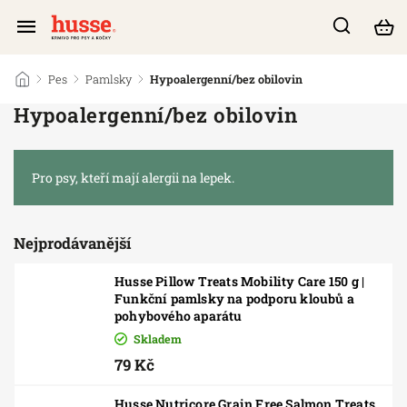
/
Pes
/
Pamlsky
/
Hypoalergenní/bez obilovin
Hypoalergenní/bez obilovin
Pro psy, kteří mají alergii na lepek.
Nejprodávanější
Husse Pillow Treats Mobility Care 150 g |
Funkční pamlsky na podporu kloubů a
pohybového aparátu
Skladem
79 Kč
Husse Nutricore Grain Free Salmon Treats