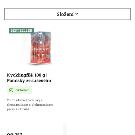
Složení
BESTSELLER
Kycklingfilé, 100 g |
Pamlsky ze sušeného
kuřecího masa
Skladem
Chutné kuřecí pamlsky s
chondroitinem a glukosaminem
pečené v troubě.