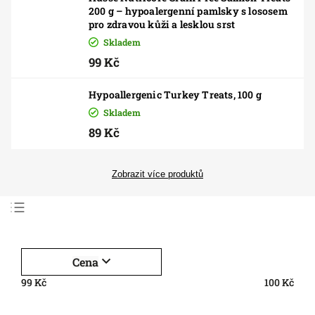
200 g – hypoalergenní pamlsky s lososem
pro zdravou kůži a lesklou srst
Skladem
99 Kč
Hypoallergenic Turkey Treats, 100 g
Skladem
89 Kč
Zobrazit více produktů
Nejlevnější
Nejdražší
Cena
Nejprodávanější
99
Kč
100
Kč
Abecedně