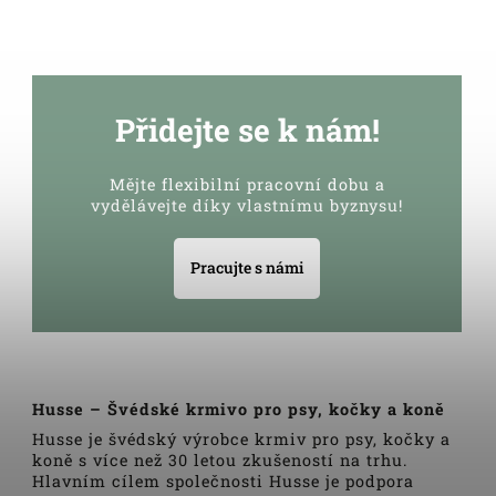
Přidejte se k nám!
Mějte flexibilní pracovní dobu a
vydělávejte díky vlastnímu byznysu!
Pracujte s námi
Husse – Švédské krmivo pro psy, kočky a koně
Husse je švédský výrobce krmiv pro psy, kočky a
koně s více než 30 letou zkušeností na trhu.
Hlavním cílem společnosti Husse je podpora