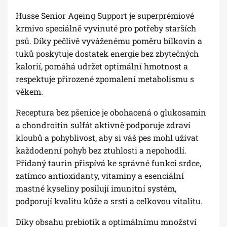
Husse Senior Ageing Support je superprémiové
krmivo speciálně vyvinuté pro potřeby starších
psů. Díky pečlivě vyváženému poměru bílkovin a
tuků poskytuje dostatek energie bez zbytečných
kalorií, pomáhá udržet optimální hmotnost a
respektuje přirozené zpomalení metabolismu s
věkem.
Receptura bez pšenice je obohacená o glukosamin
a chondroitin sulfát aktivně podporuje zdraví
kloubů a pohyblivost, aby si váš pes mohl užívat
každodenní pohyb bez ztuhlosti a nepohodlí.
Přidaný taurin přispívá ke správné funkci srdce,
zatímco antioxidanty, vitaminy a esenciální
mastné kyseliny posilují imunitní systém,
podporují kvalitu kůže a srsti a celkovou vitalitu.
Díky obsahu prebiotik a optimálnímu množství