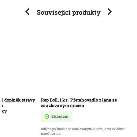
Související produkty
Previous
Next
vy
Rep Boll, 1 ks | Přetahovadlo z lana se
Boll | Skáka
zauzlovaným míčem
Skladem
Skladem
Hračka pro psy ze 
pronásledování.
Odolná psí hračka se zauzlovaným lanem, která zvládne i
náročnou hru.
199 Kč