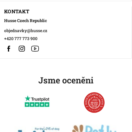
KONTAKT
Husse Czech Republic
objednavky
@
husse.cz
+420 777 773 900
Facebook
Instagram
https://www.youtube.com/@HusseChannel
Jsme oceněni