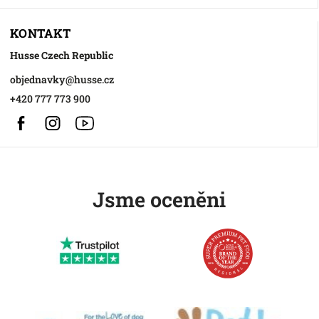
KONTAKT
Husse Czech Republic
objednavky
@
husse.cz
+420 777 773 900
Facebook
Instagram
https://www.youtube.com/@HusseChannel
Jsme oceněni