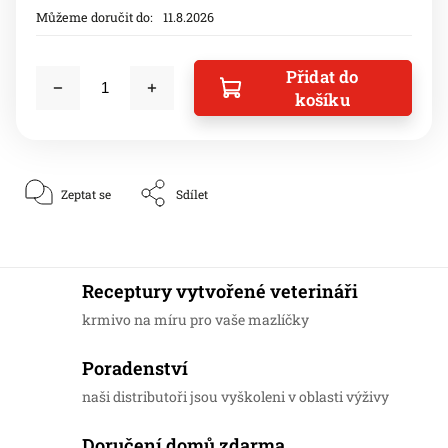
Můžeme doručit do:
11.8.2026
Přidat do
košíku
Zeptat se
Sdílet
Receptury vytvořené veterináři
krmivo na míru pro vaše mazlíčky
Poradenství
naši distributoři jsou vyškoleni v oblasti výživy
Doručení domů zdarma