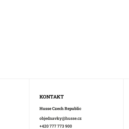
KONTAKT
Husse Czech Republic
objednavky
@
husse.cz
+420 777 773 900