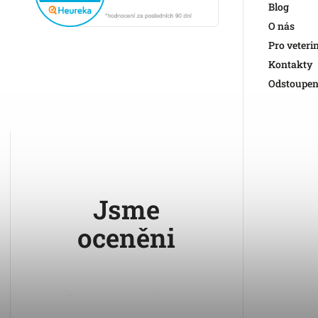
Blog
O nás
Pro veteri
Kontakty
Odstoupen
Jsme
oceněni