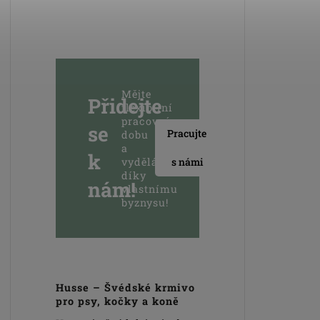
Mějte
Přidejte
flexibilní
pracovní
se
Pracujte
dobu
a
k
vydělávejte
s námi
díky
nám!
vlastnímu
byznysu!
Husse – Švédské krmivo
pro psy, kočky a koně