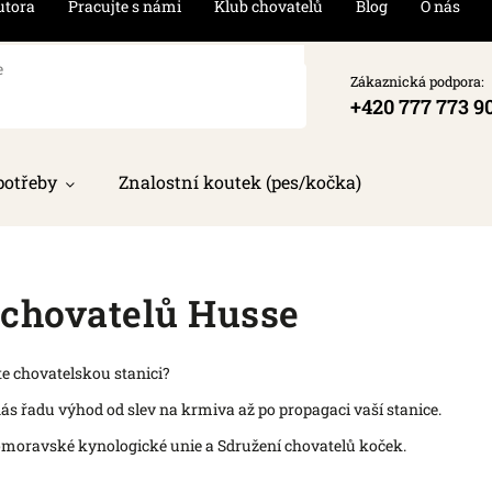
utora
Pracujte s námi
Klub chovatelů
Blog
O nás
Zákaznická podpora:
+420 777 773 9
potřeby
Znalostní koutek (pes/kočka)
 chovatelů Husse
te chovatelskou stanici?
nás řadu výhod od slev na krmiva až po propagaci vaší stanice.
komoravské kynologické unie a Sdružení chovatelů koček.