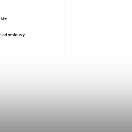
náře
í od smlouvy