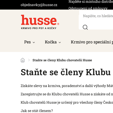
Najděte si místního distrib
objednavky@husse.cz
Odstoupení od smlouvy
Pes
Kočka
Krmivo pro speciální 
/
Staňte se členy Klubu chovatelů Husse
Staňte se členy Klubu
Získáte slevy na krmiva, poradenství a další výhody Má
Zaregistrujte se do Klubu chovatelů Husse a získáte od 
Klub chovatelů Husse je určený pro všechny členy Čes
Jak se stát členem?